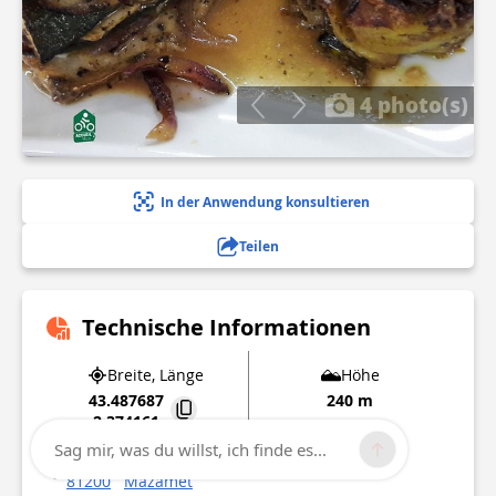
4 photo(s)
In der Anwendung konsultieren
Teilen
Technische Informationen
Breite, Länge
Höhe
43.487687
240 m
2.374161
Sag mir, was du willst, ich finde es...
24 boulevard soult
81200
Mazamet