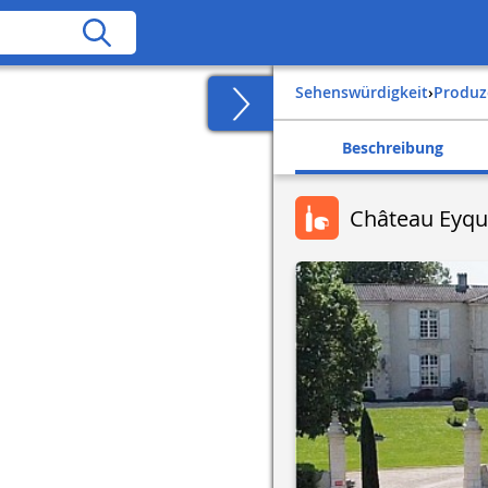
Sehenswürdigkeit
›
Produ
Beschreibung
Château Eyq