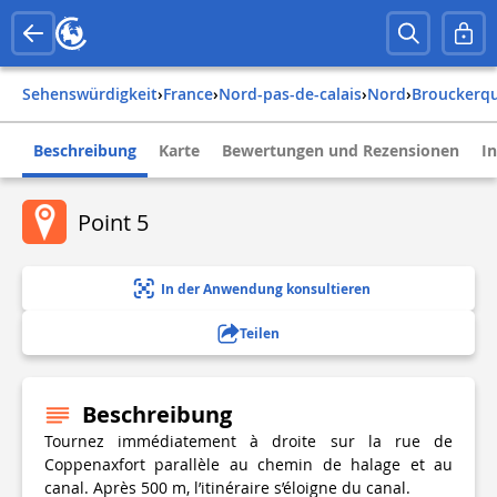
Sehenswürdigkeit
›
france
›
nord-pas-de-calais
›
nord
›
brouckerq
Beschreibung
Karte
Bewertungen und Rezensionen
I
Point 5
In der Anwendung konsultieren
Teilen
Beschreibung
Tournez immédiatement à droite sur la rue de
Coppenaxfort parallèle au chemin de halage et au
canal. Après 500 m, l’itinéraire s’éloigne du canal.