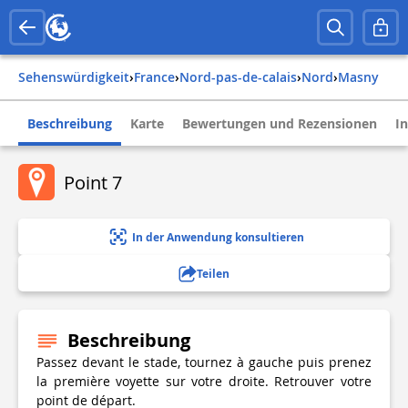
Sehenswürdigkeit
›
france
›
nord-pas-de-calais
›
nord
›
masny
Beschreibung
Karte
Bewertungen und Rezensionen
I
Point 7
In der Anwendung konsultieren
Teilen
Beschreibung
Passez devant le stade, tournez à gauche puis prenez
la première voyette sur votre droite. Retrouver votre
point de départ.