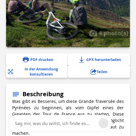
4 photo(s)
PDF drucken
GPX herunterladen
In der Anwendung
Teilen
konsultieren
Beschreibung
Was gibt es Besseres, um diese Grande Traversée des
Pyrénées zu beginnen, als vom Gipfel eines der
Giganten der Tour de France aus zu starten. Diese
erste, recht kurze Etappe im Prologformat ermöglicht
Sag mir, was du willst, ich finde es...
es, sich mit dem Terrain der Pyrenäen vertraut zu
machen.