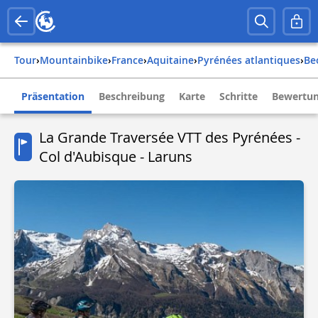
Tour
›
Mountainbike
›
france
›
aquitaine
›
pyrénées atlantiques
›
b
Präsentation
Beschreibung
Karte
Schritte
Bewertun
La Grande Traversée VTT des Pyrénées -
Col d'Aubisque - Laruns