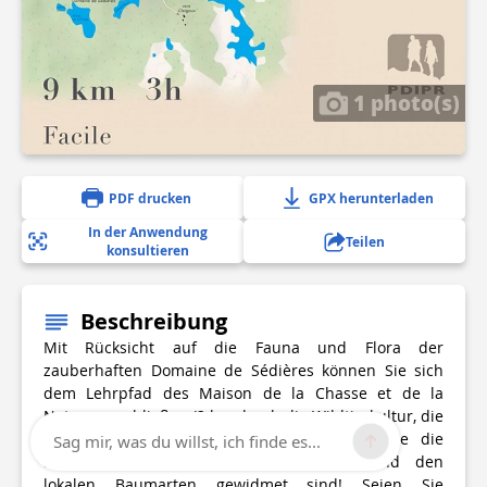
1 photo(s)
PDF drucken
GPX herunterladen
In der Anwendung
Teilen
konsultieren
Beschreibung
Mit Rücksicht auf die Fauna und Flora der
zauberhaften Domaine de Sédières können Sie sich
dem Lehrpfad des Maison de la Chasse et de la
Nature anschließen (2 km durch die Wildtierkultur, die
Feuchtgebiete und den Teich). Entdecken Sie die
Sag mir, was du willst, ich finde es...
Informationstafeln, die den Wildtieren und den
lokalen Baumarten gewidmet sind! Seien Sie