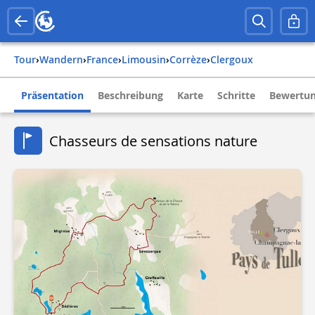
Tour
›
Wandern
›
france
›
limousin
›
corrèze
›
clergoux
Präsentation
Beschreibung
Karte
Schritte
Bewertun
Chasseurs de sensations nature