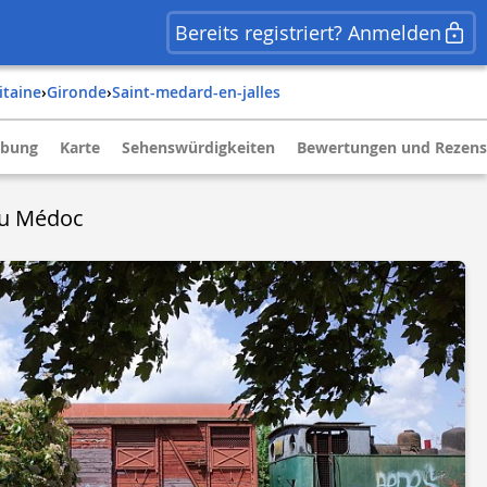
Bereits registriert? Anmelden
itaine
›
gironde
›
saint-medard-en-jalles
ibung
Karte
Sehenswürdigkeiten
Bewertungen und Rezens
du Médoc