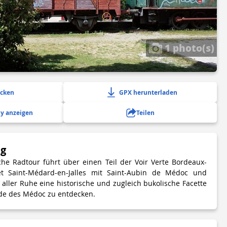
1 photo(s)
ucken
GPX herunterladen
y anzeigen
Teilen
ng
che Radtour führt über einen Teil der Voir Verte Bordeaux-
et Saint-Médard-en-Jalles mit Saint-Aubin de Médoc und
 aller Ruhe eine historische und zugleich bukolische Facette
de des Médoc zu entdecken.