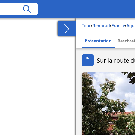
Tour
›
Rennrad
›
france
›
aqu
Präsentation
Beschre
Sur la route 