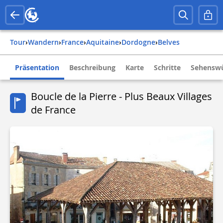
Tour
›
Wandern
›
france
›
aquitaine
›
dordogne
›
belves
Präsentation
Beschreibung
Karte
Schritte
Sehenswü
Boucle de la Pierre - Plus Beaux Villages
de France