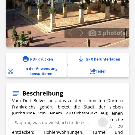
3 photo(s)
PDF drucken
GPX herunterladen
In der Anwendung
Teilen
konsultieren
Beschreibung
Vom Dorf Belves aus, das zu den schönsten Dörfern
Frankreichs gehört, bietet die Stadt der sieben
Kirchtürme von einem Aussichtspunkt aus einen
weiten Panoramablick. In Belves gibt es zahlreiche
Sag mir, was du willst, ich finde es...
Überreste einer bewegten Vergangenheit zu
entdecken: Höhlenwohnungen, Türme und