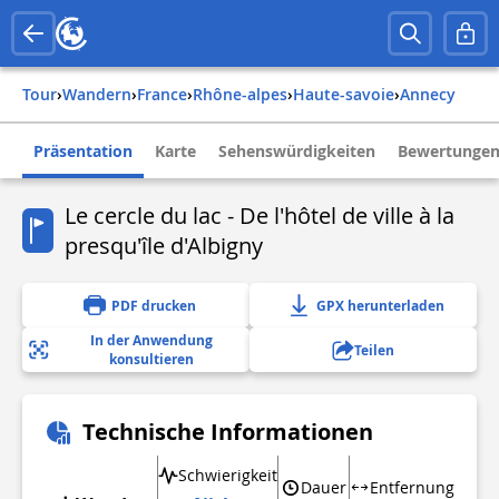
Tour
›
Wandern
›
france
›
rhône-alpes
›
haute-savoie
›
annecy
Präsentation
Karte
Sehenswürdigkeiten
Bewertungen
Le cercle du lac - De l'hôtel de ville à la
presqu'île d'Albigny
PDF drucken
GPX herunterladen
In der Anwendung
Teilen
konsultieren
Technische Informationen
Schwierigkeit
Dauer
Entfernung