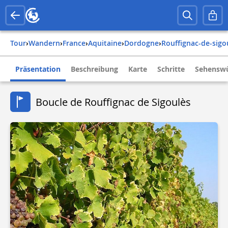
Tour
›
Wandern
›
france
›
aquitaine
›
dordogne
›
rouffignac-de-sigo
Präsentation
Beschreibung
Karte
Schritte
Sehenswü
Boucle de Rouffignac de Sigoulès