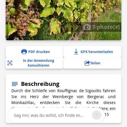
3 photo(s)
PDF drucken
GPX herunterladen
In der Anwendung
Teilen
konsultieren
Beschreibung
Durch die Schleife von Rouffignac de Sigoulès fahren
Sie ins Herz der Weinberge von Bergerac und
Monbazillac, entdecken Sie die Kirche dieses
charmanten Dorfes sowie das Château de Bridoire, ein
mittelalterliches Schloss in Privatbesitz aus dem 15
Sag mir, was du willst, ich finde es...