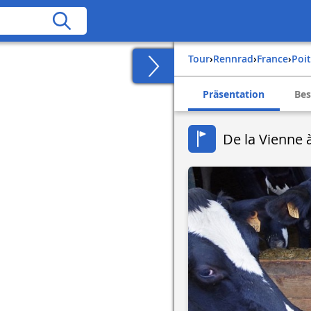
Tour
›
Rennrad
›
france
›
po
Präsentation
Bes
De la Vienne 