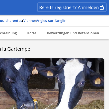
Bereits registriert? Anmelden
itou-charentes
›
vienne
›
angles-sur-l'anglin
chreibung
Karte
Bewertungen und Rezensionen
à la Gartempe