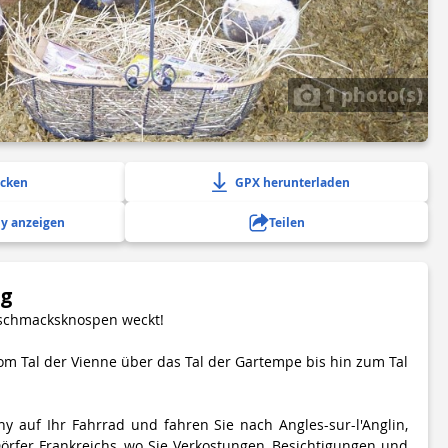
1 photo(s)
ucken
GPX herunterladen
y anzeigen
Teilen
ng
eschmacksknospen weckt!
vom Tal der Vienne über das Tal der Gartempe bis hin zum Tal
ny auf Ihr Fahrrad und fahren Sie nach Angles-sur-l'Anglin,
örfer Frankreichs, wo Sie Verkostungen, Besichtigungen und