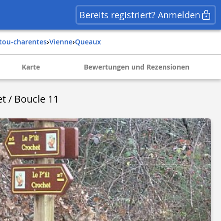
Bereits registriert? Anmelden
itou-charentes
›
vienne
›
queaux
Karte
Bewertungen und Rezensionen
et / Boucle 11