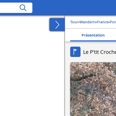
Tour
›
Wandern
›
france
›
po
Präsentation
Le P'tit Croch