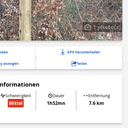
1 photo(s)
ucken
GPX herunterladen
y anzeigen
Teilen
Informationen
Schwierigkeit
Dauer
Entfernung
Mittel
1h52mn
7.6 km