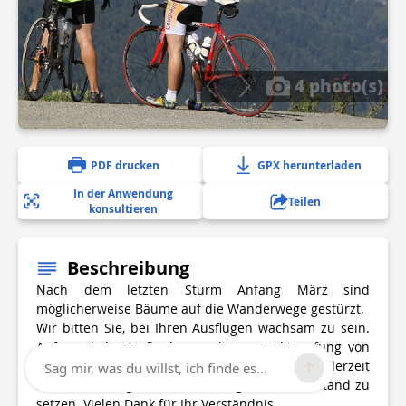
4 photo(s)
PDF drucken
GPX herunterladen
In der Anwendung
Teilen
konsultieren
Beschreibung
Nach dem letzten Sturm Anfang März sind
möglicherweise Bäume auf die Wanderwege gestürzt.
Wir bitten Sie, bei Ihren Ausflügen wachsam zu sein.
Aufgrund der Maßnahmen, die zur Bekämpfung von
COVID19 ergriffen wurden, sind unsere Teams derzeit
Sag mir, was du willst, ich finde es...
nicht in der Lage, die Wanderwege wieder in Stand zu
setzen. Vielen Dank für Ihr Verständnis.