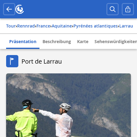
Tour
›
Rennrad
›
france
›
aquitaine
›
pyrénées atlantiques
›
larrau
Präsentation
Beschreibung
Karte
Sehenswürdigkeite
Port de Larrau