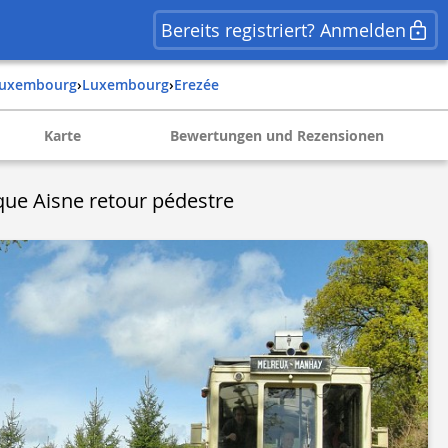
Bereits registriert? Anmelden
luxembourg
›
luxembourg
›
erezée
Karte
Bewertungen und Rezensionen
ique Aisne retour pédestre