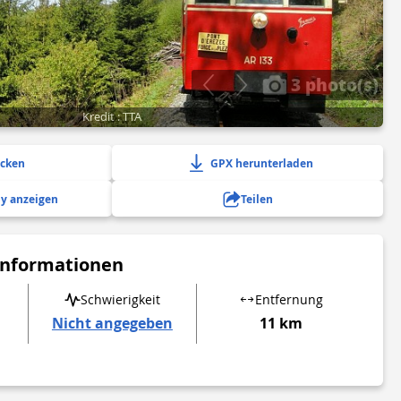
3 photo(s)
Kredit : TTA
ucken
GPX herunterladen
y anzeigen
Teilen
Informationen
Schwierigkeit
Entfernung
Nicht angegeben
11 km