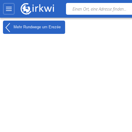
Mehr Rundwege um
Erezée