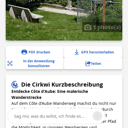
1 photo(s)
PDF drucken
GPX herunterladen
In der Anwendung
Teilen
konsultieren
Die Cirkwi Kurzbeschreibung
Entdecke Côte d'Aube: Eine malerische
Wanderstrecke
Auf dem Côte d'Aube-Wanderweg machst du nicht nur
einen Spaziergang, sondern erlebst eine Reise durch
die bezaubernde Landschaft der Champagne. Mit
Sag mir, was du willst, ich finde es...
einer Länge von etwa 8,9 Kilometern bietet dieser Pfad
die Möglichkeit, in üppigen Weinbergen und