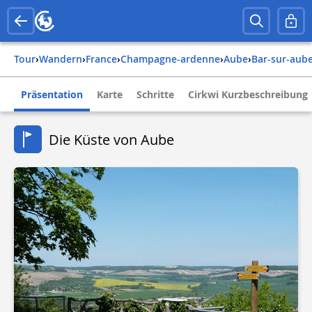
Tour
›
Wandern
›
france
›
champagne-ardenne
›
aube
›
bar-sur-aub
Präsentation
Karte
Schritte
Cirkwi Kurzbeschreibung
Die Küste von Aube