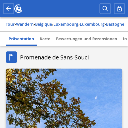
Tour
›
Wandern
›
belgique
›
luxembourg
›
luxembourg
›
bastogne
Präsentation
Karte
Bewertungen und Rezensionen
In
Promenade de Sans-Souci