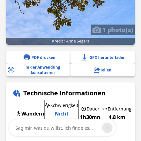
1 photo(s)
Kredit : Anne Segers
PDF drucken
GPX herunterladen
In der Anwendung
Teilen
konsultieren
Technische Informationen
Schwierigkeit
Dauer
Entfernung
Wandern
Nicht
1h30mn
4.8 km
angegeben
Sag mir, was du willst, ich finde es...
Mehr anzeigen