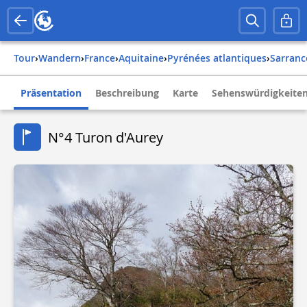
Tour
›
Wandern
›
france
›
aquitaine
›
pyrénées atlantiques
›
sarranc
Präsentation
Beschreibung
Karte
Sehenswürdigkeite
N°4 Turon d'Aurey