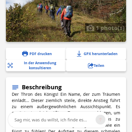
1 photo(s)
PDF drucken
GPX herunterladen
In der Anwendung
Teilen
konsultieren
Beschreibung
Der Thron des Königs! Ein Name, der zum Träumen
einlädt... Dieser ziemlich steile, direkte Anstieg führt
zu einem außergewöhnlichen Aussichtspunkt. Es
genügt, ein gleichmäßiges Tempo anzuschlagen, um
auf dem Gipfel einen Teil des Königreichs zu
Sag mir, was du willst, ich finde es...
bewundern und sich für einige Augenblicke wie ein
Fürst zu fühlen! Der Aufstieg zu diesem schmalen