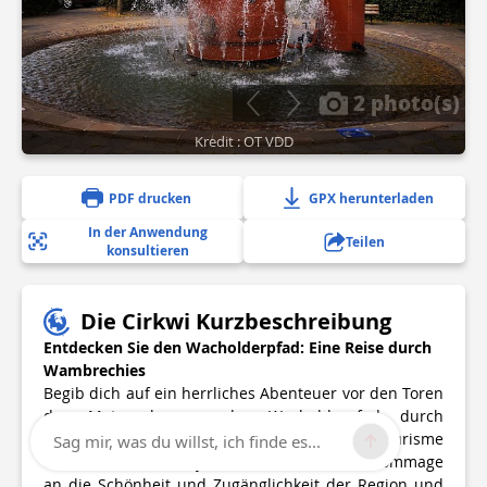
2 photo(s)
Kredit : OT VDD
PDF drucken
GPX herunterladen
In der Anwendung
Teilen
konsultieren
Die Cirkwi Kurzbeschreibung
Entdecken Sie den Wacholderpfad: Eine Reise durch
Wambrechies
Begib dich auf ein herrliches Abenteuer vor den Toren
der Metropole, wo der Wacholderpfad durch
Wambrechies führt. Erstellt vom Office de Tourisme
Sag mir, was du willst, ich finde es...
du Val de Deûle et Lys ist diese Route eine Hommage
an die Schönheit und Zugänglichkeit der Region und