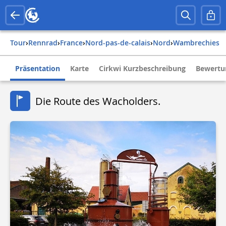
Tour
›
Rennrad
›
france
›
nord-pas-de-calais
›
nord
›
wambrechies
Präsentation
Karte
Cirkwi Kurzbeschreibung
Bewertu
Die Route des Wacholders.