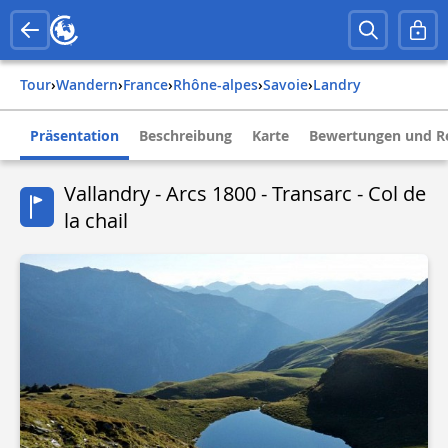
Tour
›
Wandern
›
france
›
rhône-alpes
›
savoie
›
landry
Präsentation
Beschreibung
Karte
Bewertungen und R
Vallandry - Arcs 1800 - Transarc - Col de
la chail