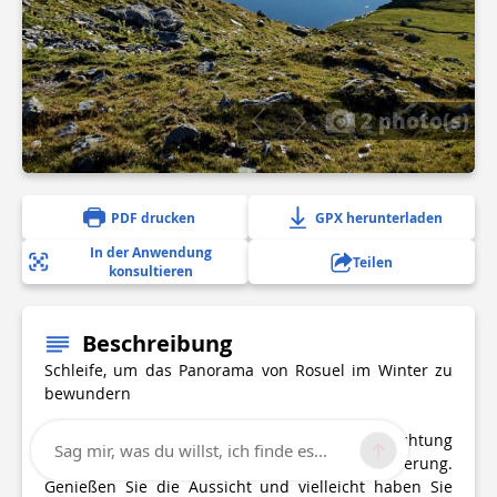
2 photo(s)
PDF drucken
GPX herunterladen
In der Anwendung
Teilen
konsultieren
Beschreibung
Schleife, um das Panorama von Rosuel im Winter zu
bewundern
Vom Zentrum Pont Baudin aus gehen Sie in Richtung
Sag mir, was du willst, ich finde es...
Refuge de Rosuel und folgen der blauen Markierung.
Genießen Sie die Aussicht und vielleicht haben Sie