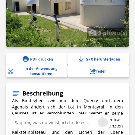
1 photo(s)
PDF drucken
GPX herunterladen
In der Anwendung
Teilen
konsultieren
Beschreibung
Als Bindeglied zwischen dem Quercy und dem
Agenais ändert sich der Lot in Montayral. In den
Causses ist er verschlungen, hier weitet er seine
Mäander aus. Auf dem Rundweg ist der Kontrast
Sag mir, was du willst, ich finde es...
zwischen dem mit Tannen bepflanzten
Kalksteinplateau und den Eichen der Ebene