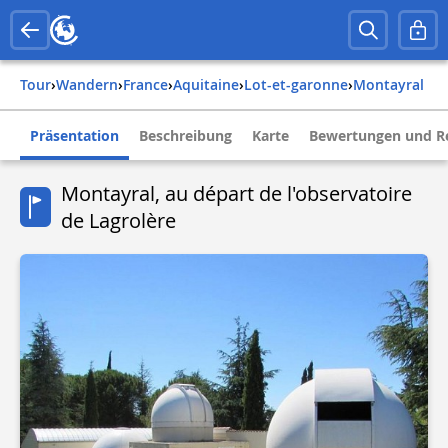
Tour
›
Wandern
›
france
›
aquitaine
›
lot-et-garonne
›
montayral
Präsentation
Beschreibung
Karte
Bewertungen und R
Montayral, au départ de l'observatoire
de Lagrolère