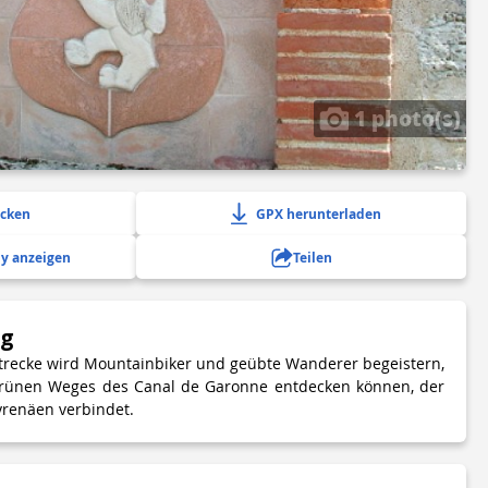
1 photo(s)
ucken
GPX herunterladen
y anzeigen
Teilen
ng
Strecke wird Mountainbiker und geübte Wanderer begeistern,
 grünen Weges des Canal de Garonne entdecken können, der
yrenäen verbindet.