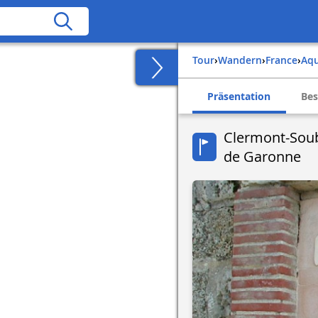
Tour
›
Wandern
›
france
›
aq
Präsentation
Bes
Clermont-Soub
de Garonne