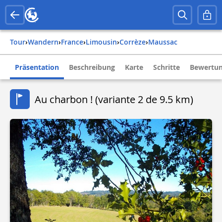
Tour
›
Wandern
›
france
›
limousin
›
corrèze
›
maussac
Präsentation
Beschreibung
Karte
Schritte
Bewertun
Au charbon ! (variante 2 de 9.5 km)