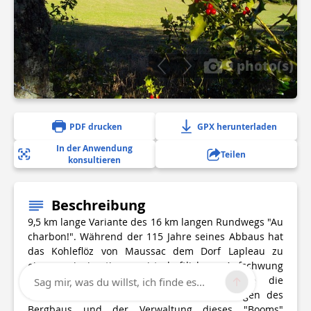
9 photo(s)
PDF drucken
GPX herunterladen
In der Anwendung
Teilen
konsultieren
Beschreibung
9,5 km lange Variante des 16 km langen Rundwegs "Au
charbon!". Während der 115 Jahre seines Abbaus hat
das Kohleflöz von Maussac dem Dorf Lapleau zu
einem einzigartigen wirtschaftlichen Aufschwung
verholfen. Auf diesem Pfad können Sie die
Sag mir, was du willst, ich finde es...
traditionelle Architektur mit den Einrichtungen des
Bergbaus und der Verwaltung dieses "Booms"