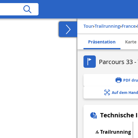
Tour
›
Trailrunning
›
france
›
Präsentation
Karte
Parcours 33 -
PDF dr
Auf dem Hand
Technische 
Trailrunning