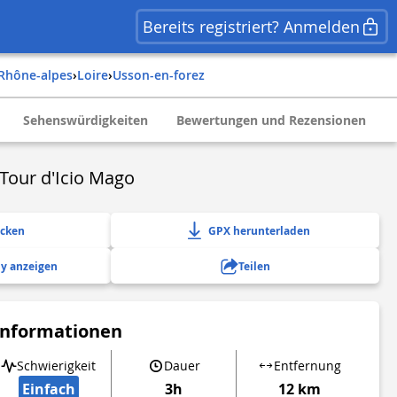
Bereits registriert? Anmelden
rhône-alpes
›
loire
›
usson-en-forez
Sehenswürdigkeiten
Bewertungen und Rezensionen
 Tour d'Icio Mago
ucken
GPX herunterladen
y anzeigen
Teilen
Informationen
Schwierigkeit
Dauer
Entfernung
Einfach
3h
12 km