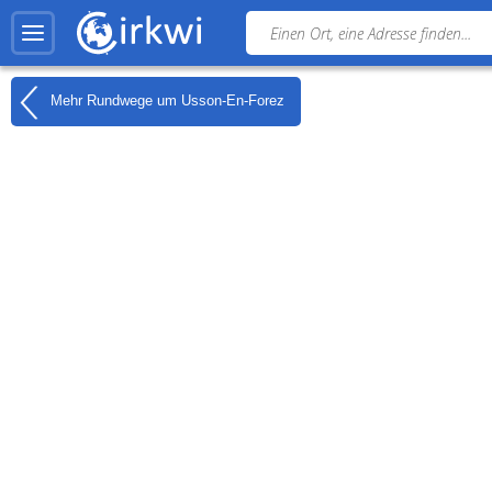
Mehr Rundwege um
Usson-En-Forez