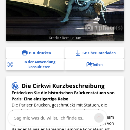
1 photo(s)
Kredit : Remi Jouan
PDF drucken
GPX herunterladen
In der Anwendung
Teilen
konsultieren
Die Cirkwi Kurzbeschreibung
Entdecken Sie die historischen Brückenstatuen von
Paris: Eine einzigartige Reise
Die Pariser Brücken, geschmückt mit Statuen, die
Geschichten aus der Vergangenheit der Stadt
erzählen, bieten ein unvergleichliches Erlebnis beim
Sag mir, was du willst, ich finde es...
Spazierengehen. Dieses Itinerary, vorgeschlagen von
Balades Fluviales Fabienne Lemoine Fondateur, ist