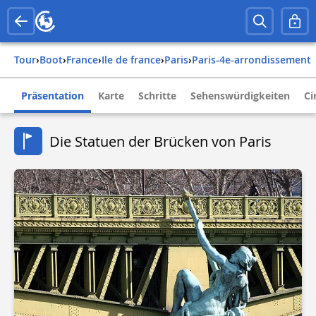
Tour
›
Boot
›
france
›
ile de france
›
paris
›
paris-4e-arrondissement
Präsentation
Karte
Schritte
Sehenswürdigkeiten
Ci
Die Statuen der Brücken von Paris