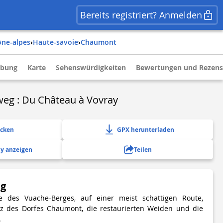
Bereits registriert? Anmelden
ône-alpes
›
haute-savoie
›
chaumont
ibung
Karte
Sehenswürdigkeiten
Bewertungen und Rezens
g : Du Château à Vovray
ucken
GPX herunterladen
y anzeigen
Teilen
ng
 des Vuache-Berges, auf einer meist schattigen Route,
z des Dorfes Chaumont, die restaurierten Weiden und die
.