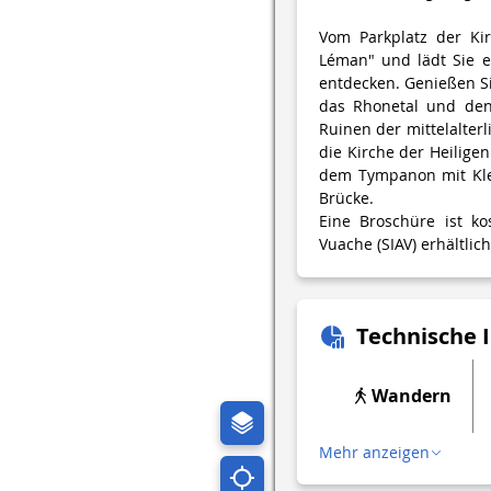
Vom Parkplatz der Ki
Léman" und lädt Sie e
entdecken. Genießen Si
das Rhonetal und den
Ruinen der mittelalter
die Kirche der Heilige
dem Tympanon mit Klee
Brücke.
Eine Broschüre ist k
Vuache (SIAV) erhältlich
Technische 
Wandern
Mehr anzeigen