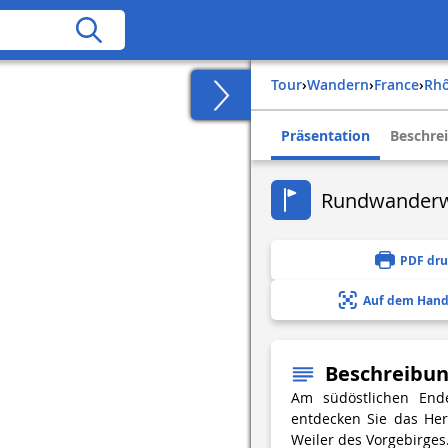
Tour
›
Wandern
›
france
›
rh
Präsentation
Beschre
Rundwanderwe
PDF dr
Auf dem Hand
Beschreibu
Am südöstlichen Ende
entdecken Sie das Her
Weiler des Vorgebirges