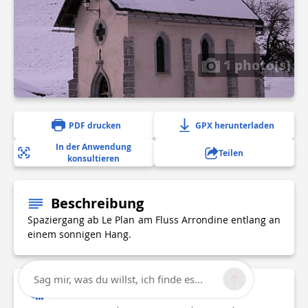
1 photo(s)
PDF drucken
GPX herunterladen
In der Anwendung
Teilen
konsultieren
Beschreibung
Spaziergang ab Le Plan am Fluss Arrondine entlang an
einem sonnigen Hang.
Sag mir, was du willst, ich finde es...
Technische Informationen