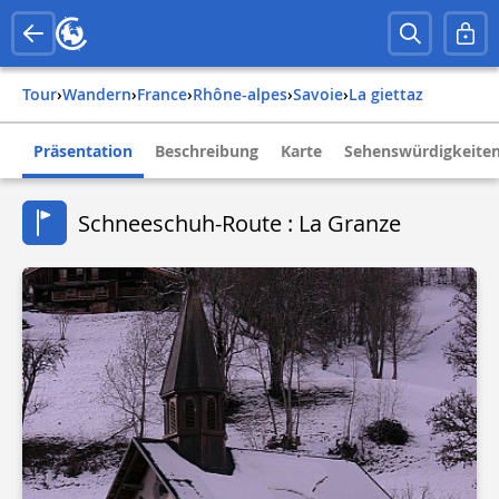
Tour
›
Wandern
›
france
›
rhône-alpes
›
savoie
›
la giettaz
Präsentation
Beschreibung
Karte
Sehenswürdigkeite
Schneeschuh-Route : La Granze