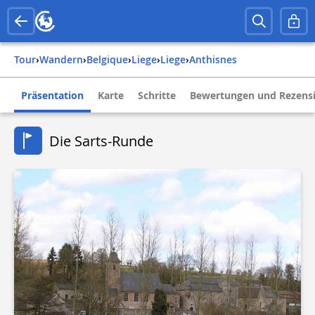
Tour
›
Wandern
›
belgique
›
liege
›
liege
›
anthisnes
Präsentation
Karte
Schritte
Bewertungen und Rezens
Die Sarts-Runde