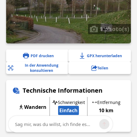
1 photo(s)
PDF drucken
GPX herunterladen
In der Anwendung
Teilen
konsultieren
Technische Informationen
Schwierigkeit
Entfernung
Wandern
Einfach
10 km
Mehr anzeigen
Sag mir, was du willst, ich finde es...