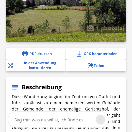
1 photo(s)
PDF drucken
GPX herunterladen
In der Anwendung
Teilen
konsultieren
Beschreibung
Diese Wanderung beginnt im Zentrum von Ouffet und
führt zunächst zu einem bemerkenswerten Gebäude
der Gemeinde: der ehemalige Gerichtshof, der
mehrfach umgebaut und renoviert wurde. Weiter geht
Sag mir, was du willst, ich finde es...
es in Richtung Petit Ouffet, Tige de Fairon und
Odeigne, wo man ein schönes Bauernhaus aus dem