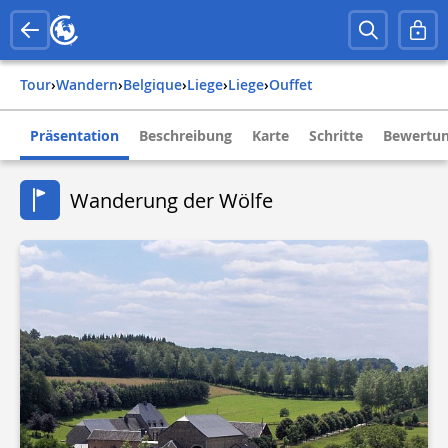
Tour
›
Wandern
›
belgique
›
liege
›
liege
›
ouffet
Präsentation
Beschreibung
Karte
Schritte
Bewertun
Wanderung der Wölfe